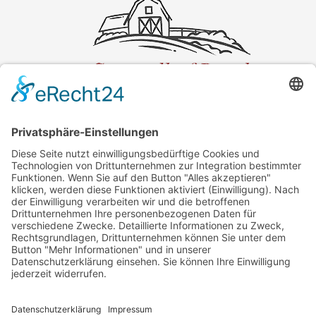
KONTAKT
Adresse:
Spargelhof Beeck
Eichenweg 6
23619 Hamberge
Telefon:
0451 / 89 13 48
E-Mail:
info@spargelhof-beeck.de