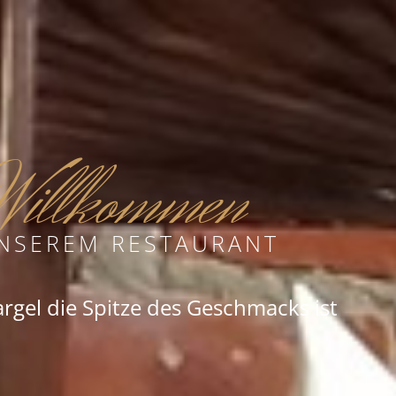
illkommen
UNSEREM RESTAURANT
rgel die Spitze des Geschmacks ist