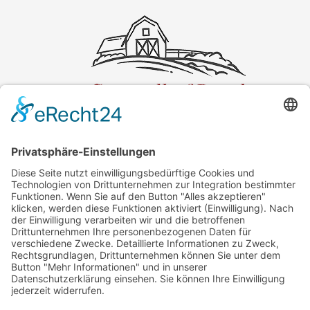
KONTAKT
Adresse:
Spargelhof Beeck
Eichenweg 6
23619 Hamberge
Telefon:
0451 / 89 13 48