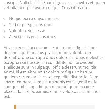
suscipit. Nulla facilisi. Etiam ligula arcu, sagittis et quam
vel, ullamcorper viverra neque. Cras nibh ante.
Neque porro quisquam est
Sed ut perspiciatis unde
Voluptate velit esse
At vero eos et accusamus
At vero eos et accusamus et iusto odio dignissimos
ducimus qui blanditiis praesentium voluptatum
deleniti atque corrupti quos dolores et quas molestias
excepturi sint occaecati cupiditate non provident,
similique sunt in culpa qui officia deserunt mollitia
animi, id est laborum et dolorum fuga. Et harum
quidem rerum facilis est et expedita distinctio. Nam
libero tempore, cum soluta nobis est eligendi optio
cumque nihil impedit quo minus id quod maxime
placeat facere possimus, omnis voluptas assumenda
est.