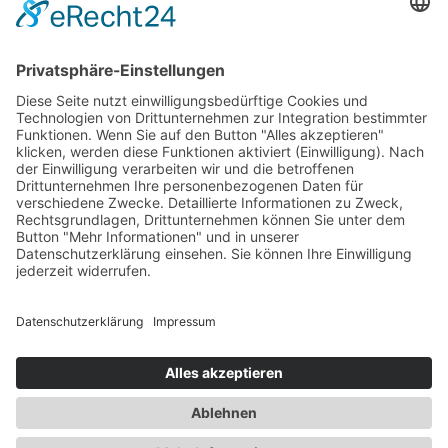
KONTAKT
Adresse:
Spargelhof Beeck
Eichenweg 6
23619 Hamberge
Telefon:
0451 / 89 13 48
E-Mail:
info@spargelhof-beeck.de